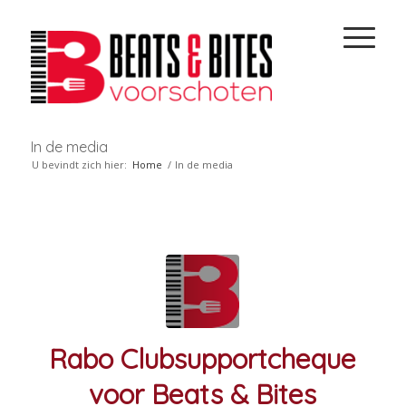
In de media
U bevindt zich hier:
Home
/
In de media
Rabo Clubsupportcheque
voor Beats & Bites