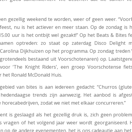
een gezellig weekend te worden, weer of geen weer. “Voo
feest, nu is het actiever en meer staan. Op de zondag is 
5.00 uur is het ontbijt wel gezakt!” Op het Beats & Bites f
amen optreden: zo staat op zaterdag Disco Delight 
Carolina Dijkhuizen op het programma. Op zondag treden
(grotendeels bestaand uit Voorschotenaren) op. Laatstge
voor ‘The Knight Riders’, een groep Voorschotense fiet
r het Ronald McDonald Huis.
ebied van bites is aan iedereen gedacht: “Churros (gluten
de hedendaagse trends zijn aanwezig. Het aanbod is afge
horecabedrijven, zodat we niet met elkaar concurreren.”
nt is geslaagd als het gezellig druk is, zich geen probl
s vragen of het volgend jaar weer wordt georganiseerd. 
ijn op de andere evenementen, het is ons cadeautje aan het 