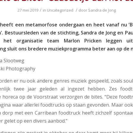
/
/
27 mei 2019
in
Uncategorized
door
Sandra de Jong
ir heeft een metamorfose ondergaan en heet vanaf nu ‘B
. Bestuursleden van de stichting, Sandra de Jong en Pau
 het organisatie team Marlon Pricken leggen ui
ing sluit ons bredere muziekprogramma beter aan op de 
a Slootweg
ski Photography
orden er nu ook andere genres muziek gespeeld, zoals soul 
nlijk twee jaar geleden al ingezet hebben. Zes food
horeca op de Voorstraat verzorgen de bites. “Deze food
agina waar allerlei foodtrucks op staan gevonden. Maar oo
n dorp met een Carribean foodtruck heeft zichzelf sponta
er gelet op een divers aanbod.”
dingen zijn gestart in oktober en daar komt meer bij kijken 