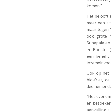
komen.”
Het belooft 
meer een zit
maar tegen 1
ook grote n
Suhapala en 
en Booster 
een benefit 
inzamelt voo
Ook op het g
bio-friet, 
deelnemende 
“Het eveneme
en bezoeker
aanvulling z