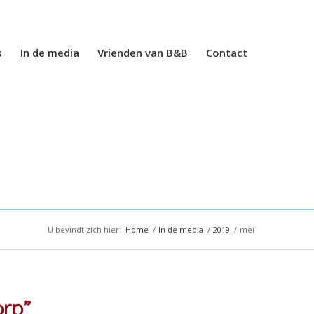
s
In de media
Vrienden van B&B
Contact
U bevindt zich hier:
Home
/
In de media
/
2019
/
mei
orp”