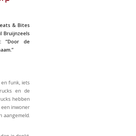
eats & Bites
l Bruijnzeels
t: “Door de
naam.”
en funk, iets
trucks en de
trucks hebben
k een inwoner
an aangemeld.
dan je denkt.