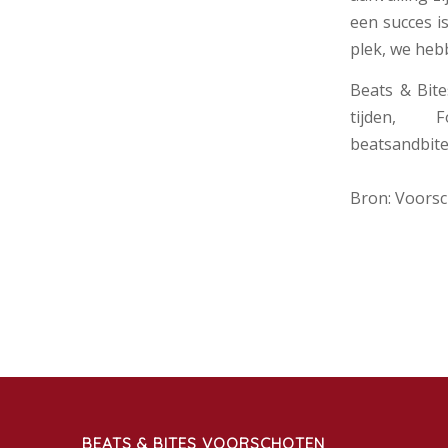
een succes i
plek, we heb
Beats & Bite
tijden, 
beatsandbite
Bron: Voorsc
BEATS & BITES VOORSCHOTEN