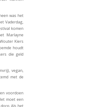
rheen was het
het Vaderdag,
estival komen
met Marlayne
 Wouter Kiers
noemde houdt
sers die geld
vrij), vegan,
stemd met de
emen voordoen
Het moet een
dorp. Als het