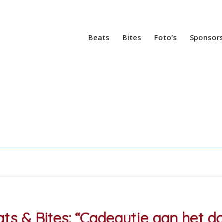
Beats
Bites
Foto’s
Sponsor
ts & Bites: “Cadeautje aan het d