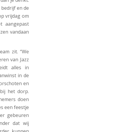
bedrijf en de
op vrijdag om
et aangepast
uizen vandaan
eam zit. “We
eren van Jazz
idt alles in
anwinst in de
oorschoten en
ij het dorp.
rnemers doen
es een feestje
 er gebeuren
nder dat wij
rder kunnen