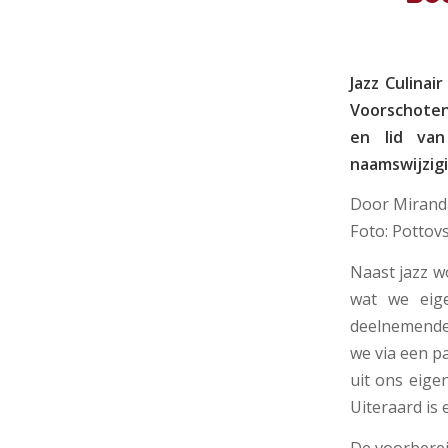
Jazz Culina
Voorschoten’
en lid van
naamswijzig
Door Mirand
Foto: Pottov
Naast jazz w
wat we eige
deelnemende 
we via een p
uit ons eige
Uiteraard is 
De voorberei