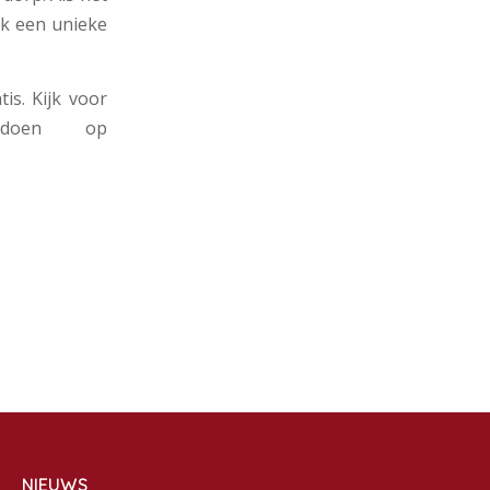
jk een unieke
is. Kijk voor
eedoen op
NIEUWS