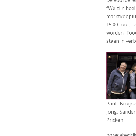
“We zijn hee
marktkooplui
15.00 uur, 
worden. Food
staan in ver
Paul Bruijn
Jong, Sander
Pricken
horecabedr