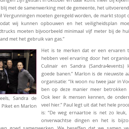
l blij met de samenwerking met de gemeente, het uitvoerend 
! Vergunningen moeten geregeld worden, de markt stopt 
zodat wij kunnen opbouwen en het veiligheidsplan mo
trucks moeten bijvoorbeeld minimaal vijf meter bij de h
band met het gebruik van gas.”
Het is te merken dat er een ervaren t
hebben veel ervaring door het organis
Culinair en Sandra (Sandra4events) le
goede banen.” Marlon is de nieuwste a
organisatie: “Ik woon nu twee jaar in V
ben op deze manier meer betrokken b
Ook leer ik mensen kennen, de onde
zeels, Sandra de
veel hier.” Paul legt uit dat het hele proc
 Piket en Marlon
is: “De weg ernaartoe is net zo leuk,
onverwachtse dingen en het is bijzo
ijven goed samenwerken. We beseffen dat we samen ve